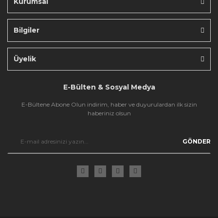
Kurumsal
Bilgiler
Gönder
Üyelik
E-Bülten & Sosyal Medya
E-Bültene Abone Olun indirim, haber ve duyurulardan ilk sizin
haberiniz olsun
GÖNDER