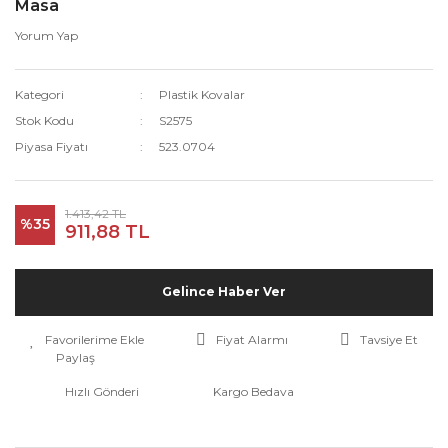
Masa
Yorum Yap
Kategori
Plastik Kovalar
Stok Kodu
S2575
Piyasa Fiyatı
523.0704
1.413,42 TL
%35
911,88 TL
Gelince Haber Ver
Fiyat Alarmı
Tavsiye Et
Paylaş
Hızlı Gönderi
Kargo Bedava