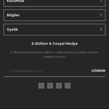
Kurumsal
Bilgiler
Gönder
Üyelik
E-Bülten & Sosyal Medya
E-Bültene Abone Olun indirim, haber ve duyurulardan ilk sizin
haberiniz olsun
GÖNDER