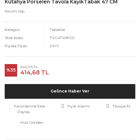
Kütahya Porselen Tavola KayıkTabak 47 CM
Yorum Yap
Kategori
Tabaklar
Stok Kodu
TVG47SVK00
Piyasa Fiyatı
241.9
642,76 TL
%35
414,68 TL
Gelince Haber Ver
Fiyat Alarmı
Tavsiye Et
Paylaş
Hızlı Gönderi