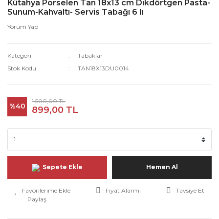
Kütahya Porselen Tan 18x13 cm Dikdörtgen Pasta-
Sunum-Kahvaltı- Servis Tabağı 6 lı
Yorum Yap
Kategori
Tabaklar
Stok Kodu
TAN18X13DU0014
1.500,00 TL
%40
899,00 TL
Sepete Ekle
Hemen Al
Fiyat Alarmı
Tavsiye Et
Paylaş