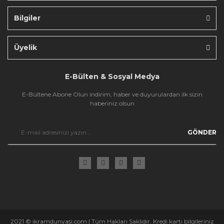
Bilgiler
Gönder
Üyelik
E-Bülten & Sosyal Medya
E-Bültene Abone Olun indirim, haber ve duyurulardan ilk sizin
haberiniz olsun
GÖNDER
2021 © ikramdunyasi.com | Tüm Hakları Saklıdır. Kredi kartı bilgileriniz