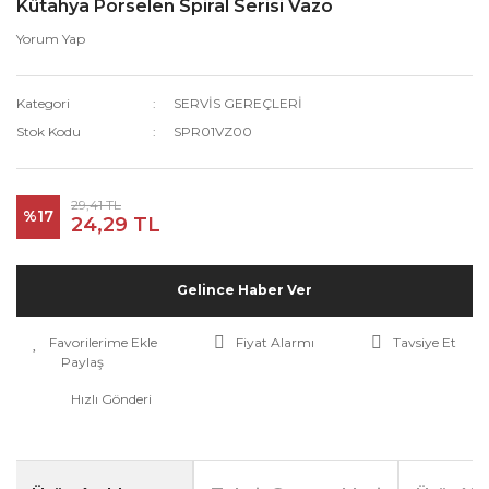
Kütahya Porselen Spiral Serisi Vazo
Yorum Yap
Kategori
SERVİS GEREÇLERİ
Stok Kodu
SPR01VZ00
29,41 TL
%17
24,29 TL
Gelince Haber Ver
Fiyat Alarmı
Tavsiye Et
Paylaş
Hızlı Gönderi