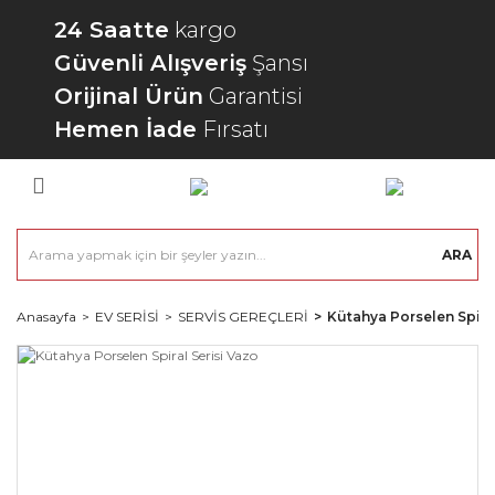
24 Saatte
kargo
Güvenli Alışveriş
Şansı
Orijinal Ürün
Garantisi
Hemen İade
Fırsatı
ARA
Anasayfa
EV SERİSİ
SERVİS GEREÇLERİ
Kütahya Porselen Spiral