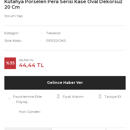
Kütahya Porselen Pera Serisi Kase Oval Dekorsuz
20 Cm
Yorum Yap
Kategori
Tabaklar
Stok Kodu
PER20OKS
68,88 TL
%35
44,44 TL
Gelince Haber Ver
Fiyat Alarmı
Tavsiye Et
Paylaş
Hızlı Gönderi