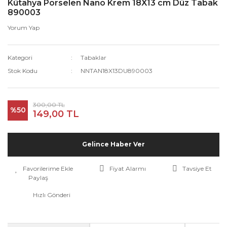
Kütahya Porselen Nano Krem 18X13 cm Düz Tabak
890003
Yorum Yap
Kategori
Tabaklar
Stok Kodu
NNTAN18X13DU890003
300,00 TL
%50
149,00 TL
Gelince Haber Ver
Fiyat Alarmı
Tavsiye Et
Paylaş
Hızlı Gönderi