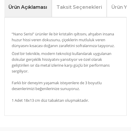
Ürün Açıklaması
Taksit Seçenekleri
Ürün Yo
“Nano Serisi” ürünler ile bir kristalin ışıltısını, ahşabın insana
huzur hissi veren dokusunu, çiçeklerin mutluluk veren
dünyasını kısacası doğanın zarafetini sofralarınıza taşıyoruz.
Özel bir teknikle, modern teknoloji kullanılarak uygulanan
dokular gerçeklik hissiyatını yansıtıyor ve özel olarak
geliştirilen sır da metal izlerine karşı güçlü bir performans
sergiliyor.
Farklı bir deneyim yaşamak isteyenlere de 3 boyutlu
desenlerimizi beğenilerinize sunuyoruz.
1 Adet 18x13 cm düz tabaktan oluşmaktadır.
Bu ürünün fiyat bilgisi, resim, ürün açıklamalarında ve
diğer konularda yetersiz gördüğünüz noktaları öneri
Bu ürüne ilk yorumu siz yapın!
formunu kullanarak tarafımıza iletebilirsiniz.