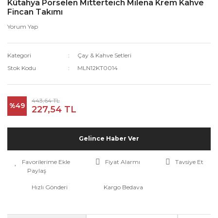
Kütahya Porselen Mitterteich Milena Krem Kahve
Fincan Takımı
Yorum Yap
Kategori
Çay & Kahve Setleri
Stok Kodu
MLN12KT0014
443,64 TL
%49
227,54 TL
Gelince Haber Ver
Fiyat Alarmı
Tavsiye Et
Paylaş
Hızlı Gönderi
Kargo Bedava