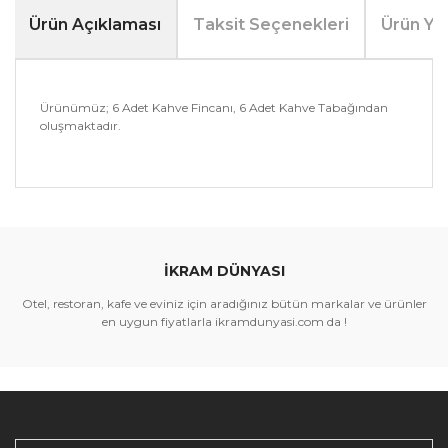
Ürün Açıklaması
Taksit Seçenekleri
Ürün Yo
Ürünümüz; 6 Adet Kahve Fincanı, 6 Adet Kahve Tabağından
oluşmaktadır.
Bu ürünün fiyat bilgisi, resim, ürün açıklamalarında ve
diğer konularda yetersiz gördüğünüz noktaları öneri
Bu ürüne ilk yorumu siz yapın!
formunu kullanarak tarafımıza iletebilirsiniz.
Görüş ve önerileriniz için teşekkür ederiz.
İKRAM DÜNYASI
Yorum Yaz
Ürün resmi kalitesiz, bozuk veya görüntülenemiyor.
Otel, restoran, kafe ve eviniz için aradığınız bütün markalar ve ürünler
Ürün açıklamasında eksik bilgiler bulunuyor.
en uygun fiyatlarla ikramdunyasi.com da !
Ürün bilgilerinde hatalar bulunuyor.
Ürün fiyatı diğer sitelerden daha pahalı.
Bu ürüne benzer farklı alternatifler olmalı.