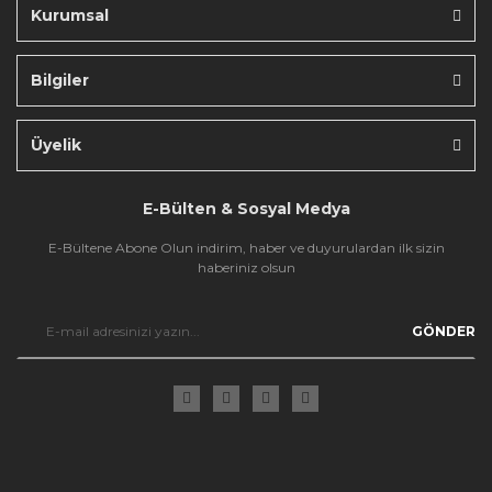
Kurumsal
Bilgiler
Gönder
Üyelik
E-Bülten & Sosyal Medya
E-Bültene Abone Olun indirim, haber ve duyurulardan ilk sizin
haberiniz olsun
GÖNDER