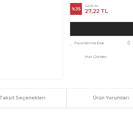
42,19 TL
%35
27,22 TL
Hızlı Gönderi
Taksit Seçenekleri
Ürün Yorumları