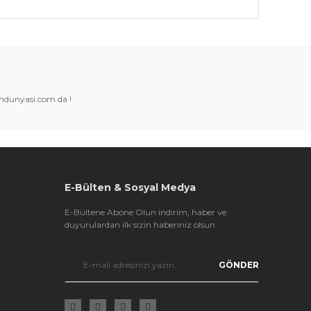
k tarafımıza iletebilirsiniz.
amdunyasi.com da !
E-Bülten & Sosyal Medya
E-Bültene Abone Olun indirim, haber ve
duyurulardan ilk sizin haberiniz olsun
GÖNDER