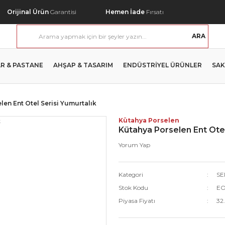
Orijinal Ürün
Garantisi
Hemen İade
Fırsatı
ARA
R & PASTANE
AHŞAP & TASARIM
ENDÜSTRİYEL ÜRÜNLER
SAK
len Ent Otel Serisi Yumurtalık
Kütahya Porselen
Kütahya Porselen Ent Otel
Yorum Yap
Kategori
SE
Stok Kodu
EO
Piyasa Fiyatı
32