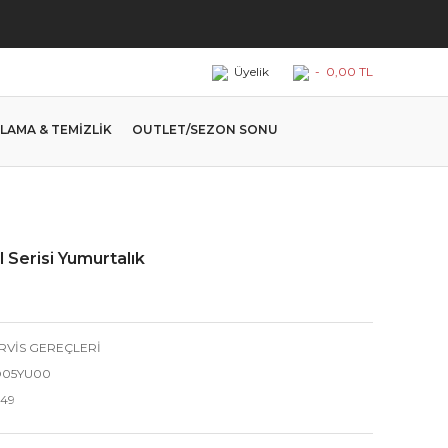
Üyelik
-
0,00 TL
LAMA & TEMİZLİK
OUTLET/SEZON SONU
 Serisi Yumurtalık
RVİS GEREÇLERİ
05YU00
.49