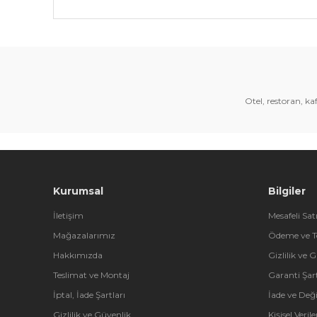
Bu ürünün fiyat bilgisi, resim, ürün açıklamalarında 
Görüş ve önerileriniz için teşekkür ederiz.
Ürün resmi kalitesiz, bozuk veya görüntülenemiyor.
Ürün açıklamasında eksik bilgiler bulunuyor.
Otel, restoran, k
Ürün bilgilerinde hatalar bulunuyor.
Ürün fiyatı diğer sitelerden daha pahalı.
Bu ürüne benzer farklı alternatifler olmalı.
Kurumsal
Bilgiler
İletişim
Mesafeli Sat
Mağazalarımız
Ödeme ve T
Hakkımızda
Gizlilik ve 
Teslimat ve Montaj
Garanti Şart
İptal, İade Şartları
İade ve Değ
Gizlilik ve Güvenlik
Kişisel Veri