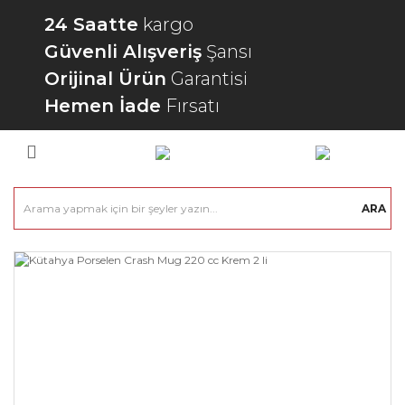
24 Saatte
kargo
Güvenli Alışveriş
Şansı
Orijinal Ürün
Garantisi
Hemen İade
Fırsatı
ARA