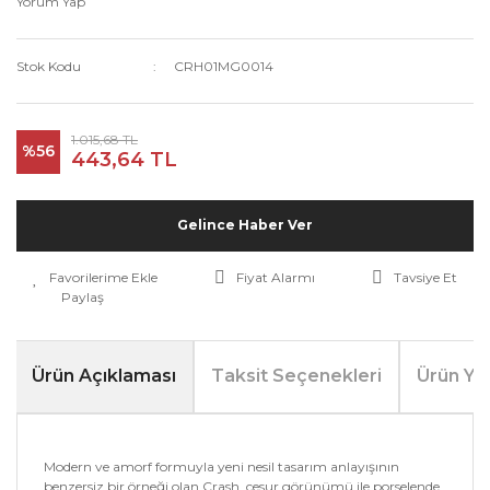
Yorum Yap
Stok Kodu
CRH01MG0014
1.015,68 TL
%56
443,64 TL
Gelince Haber Ver
Fiyat Alarmı
Tavsiye Et
Paylaş
Ürün Açıklaması
Taksit Seçenekleri
Ürün Yo
Modern ve amorf formuyla yeni nesil tasarım anlayışının
benzersiz bir örneği olan Crash, cesur görünümü ile porselende