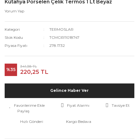
Kütahya Porselen Çelik Termos 1 Lt Beyaz
Yorum Yap
Kategori
TERMOSLAR
Stok Kodu
TCMCIR11018747
Piyasa Fiyatı
278.1732
341,38 TL
%35
220,25 TL
Gelince Haber Ver
Fiyat Alarmı
Tavsiye Et
Paylaş
Hızlı Gönderi
Kargo Bedava