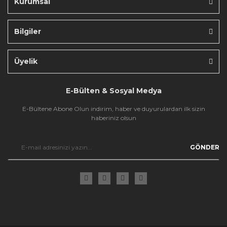
Kurumsal
Bilgiler
Gönder
Üyelik
E-Bülten & Sosyal Medya
E-Bültene Abone Olun indirim, haber ve duyurulardan ilk sizin
haberiniz olsun
GÖNDER