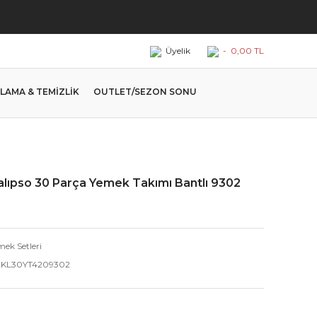
Üyelik
-
0,00 TL
LAMA & TEMİZLİK
OUTLET/SEZON SONU
lıpso 30 Parça Yemek Takımı Bantlı 9302
mek Setleri
KL30YT4209302