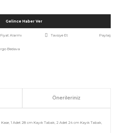
Gelince Haber Ver
Fiyat Alarmı
Tavsiye Et
Paylaş
rgo Bedava
Önerileriniz
 Kase, 1 Adet 28 cm Kayık Tabak, 2 Adet 24 cm Kayık Tabak,