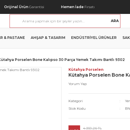
Orijinal Ürün
Garantisi
Hemen İade
Fırsatı
ARA
R & PASTANE
AHŞAP & TASARIM
ENDÜSTRİYEL ÜRÜNLER
SAK
Kütahya Porselen Bone Kalıpso 30 Parça Yemek Takımı Bantlı 9302
Kütahya Porselen
Kütahya Porselen Bone Ka
Yorum Yap
Kategori
Ye
Stok Kodu
BN
4.359,26 TL