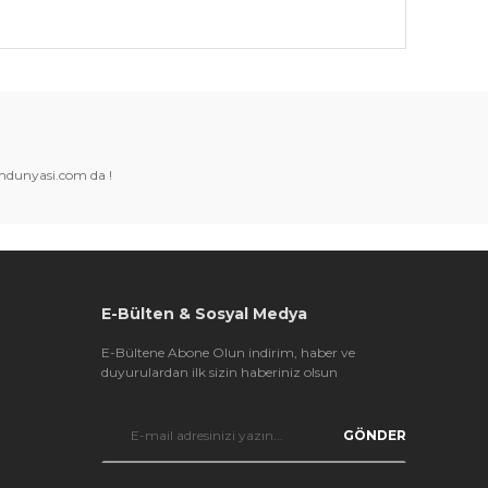
k tarafımıza iletebilirsiniz.
amdunyasi.com da !
E-Bülten & Sosyal Medya
E-Bültene Abone Olun indirim, haber ve
duyurulardan ilk sizin haberiniz olsun
GÖNDER