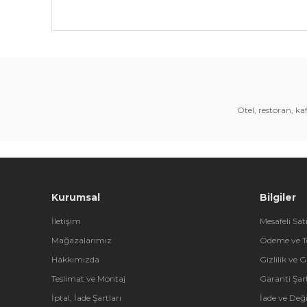
Bu ürünün fiyat bilgisi, resim, ürün açıklamalarında 
Görüş ve önerileriniz için teşekkür ederiz.
Ürün resmi kalitesiz, bozuk veya görüntülenemiyor.
Ürün açıklamasında eksik bilgiler bulunuyor.
Otel, restoran, k
Ürün bilgilerinde hatalar bulunuyor.
Ürün fiyatı diğer sitelerden daha pahalı.
Bu ürüne benzer farklı alternatifler olmalı.
Kurumsal
Bilgiler
İletişim
Mesafeli Sat
Mağazalarımız
Ödeme ve T
Hakkımızda
Gizlilik ve 
Teslimat ve Montaj
Garanti Şart
İptal, İade Şartları
İade ve Değ