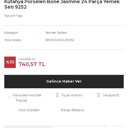
Kütahya Porselen Bone Jasmine 24 Parça Yemek
Seti 9252
Yorum Yap
Kategori
Yemek Setleri
Stok Kodu
BNJS24Y2429252
1.147,88 TL
%35
740,57 TL
Gelince Haber Ver
Fiyat Alarmı
Tavsiye Et
Paylaş
Hızlı Gönderi
Kargo Bedava