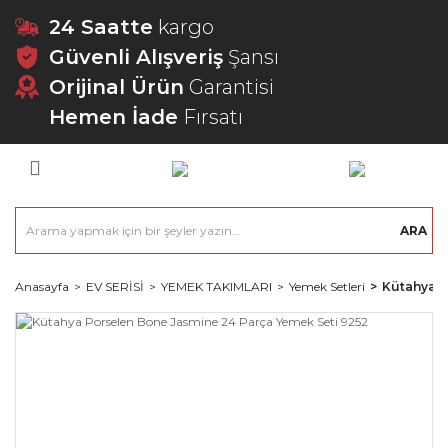
24 Saatte
kargo
Güvenli Alışveriş
Şansı
Orijinal Ürün
Garantisi
Hemen İade
Fırsatı
ARA
Anasayfa
EV SERİSİ
YEMEK TAKIMLARI
Yemek Setleri
Kütahya P