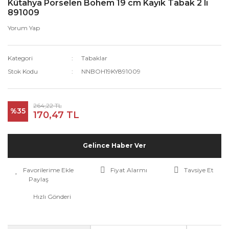
Kütahya Porselen Bohem 19 cm Kayık Tabak 2 li
891009
Yorum Yap
Kategori
Tabaklar
Stok Kodu
NNBOH19KY891009
264,22 TL
%35
170,47 TL
Gelince Haber Ver
Fiyat Alarmı
Tavsiye Et
Paylaş
Hızlı Gönderi