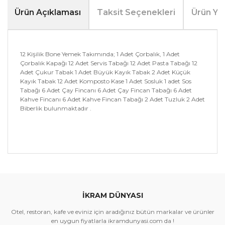
Ürün Açıklaması
Taksit Seçenekleri
Ürün Yo
12 Kişilik Bone Yemek Takımında; 1 Adet Çorbalık, 1 Adet
Çorbalık Kapağı 12 Adet Servis Tabağı 12 Adet Pasta Tabağı 12
Adet Çukur Tabak 1 Adet Büyük Kayık Tabak 2 Adet Küçük
Kayık Tabak 12 Adet Komposto Kase 1 Adet Sosluk 1 adet Sos
Tabağı 6 Adet Çay Fincanı 6 Adet Çay Fincan Tabağı 6 Adet
Kahve Fincanı 6 Adet Kahve Fincan Tabağı 2 Adet Tuzluk 2 Adet
Biberlik bulunmaktadır .
Bu ürünün fiyat bilgisi, resim, ürün açıklamalarında ve
diğer konularda yetersiz gördüğünüz noktaları öneri
Bu ürüne ilk yorumu siz yapın!
formunu kullanarak tarafımıza iletebilirsiniz.
Görüş ve önerileriniz için teşekkür ederiz.
İKRAM DÜNYASI
Yorum Yaz
Ürün resmi kalitesiz, bozuk veya görüntülenemiyor.
Otel, restoran, kafe ve eviniz için aradığınız bütün markalar ve ürünler
Ürün açıklamasında eksik bilgiler bulunuyor.
en uygun fiyatlarla ikramdunyasi.com da !