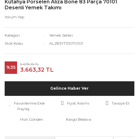
Kütahya Porselen Aliza Bone 83 Parça 70101
Desenli Yemek Takımı
Yorum Yap
Kategori
Yemek Setleri
Stok Kodu
ALZ83YT33070101
5.678,15 TL
%35
3.663,32 TL
Gelince Haber Ver
Fiyat Alarmı
Tavsiye Et
Paylaş
Hızlı Gönderi
Kargo Bedava