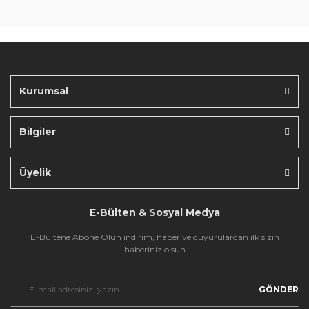
Ürün bilgilerinde hatalar bulunuyor.
Ürün fiyatı diğer sitelerden daha pahalı.
Bu ürüne benzer farklı alternatifler olmalı.
Kurumsal
Bilgiler
Gönder
Üyelik
E-Bülten & Sosyal Medya
E-Bültene Abone Olun indirim, haber ve duyurulardan ilk sizin
haberiniz olsun
GÖNDER