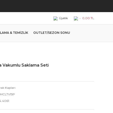
Üyelik
-
0,00 TL
LAMA & TEMİZLİK
OUTLET/SEZON SONU
a Vakumlu Saklama Seti
zak Kapları
MCLTV15P
4.4061