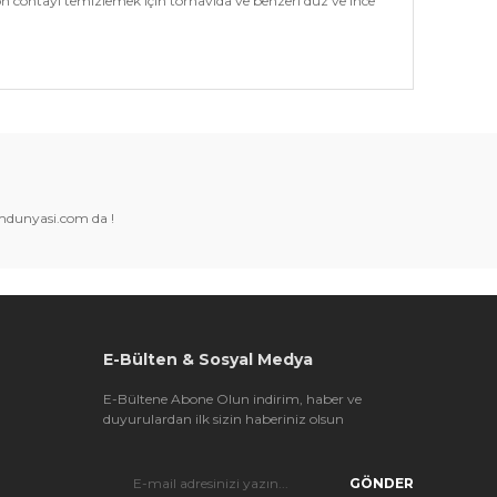
on contayı temizlemek için tornavida ve benzeri düz ve ince
k tarafımıza iletebilirsiniz.
amdunyasi.com da !
E-Bülten & Sosyal Medya
E-Bültene Abone Olun indirim, haber ve
duyurulardan ilk sizin haberiniz olsun
GÖNDER