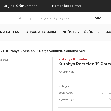
Orijinal Ürün
Garantisi
Hemen İade
Fırsatı
ARA
R & PASTANE
AHŞAP & TASARIM
ENDÜSTRİYEL ÜRÜNLER
SAK
rı
Kütahya Porselen 15 Parça Vakumlu Saklama Seti
Kütahya Porselen
Kütahya Porselen 15 Parç
Yorum Yap
Kategori
Er
Stok Kodu
TC
Piyasa Fiyatı
33