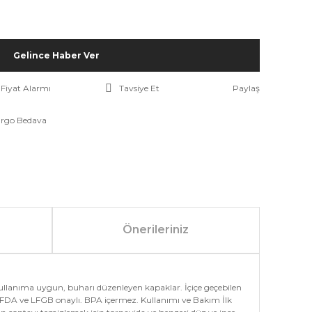
Gelince Haber Ver
Fiyat Alarmı
Tavsiye Et
Paylaş
rgo Bedava
Önerileriniz
a kullanıma uygun, buharı düzenleyen kapaklar. İçiçe geçebilen
. FDA ve LFGB onaylı. BPA içermez. Kullanımı ve Bakım İlk