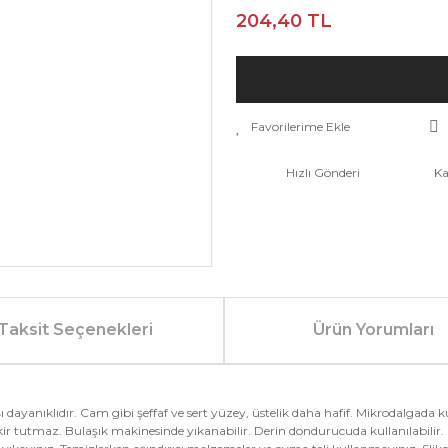
204,40 TL
Hızlı Gönderi
Ka
Taksit Seçenekleri
Ürün Yorumları
şı dayanıklıdır. Cam gibi şeffaf ve sert yüzey, üstelik daha hafif. Mikrodalgad
ir tutmaz. Bulaşık makinesinde yıkanabilir. Derin dondurucuda kullanılabilir