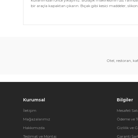
kullanımdan önce yıkayınız. Bulaşık makinesinin üst rafında 
bir araçla kapaktan çıkarın. Bıçak gibi kesici maddeler, sliko
Bu ürünün fiyat bilgisi, resim, ürün açıklamalarında 
Görüş ve önerileriniz için teşekkür ederiz.
Ürün resmi kalitesiz, bozuk veya görüntülenemiyor.
Ürün açıklamasında eksik bilgiler bulunuyor.
Otel, restoran, k
Ürün bilgilerinde hatalar bulunuyor.
Ürün fiyatı diğer sitelerden daha pahalı.
Bu ürüne benzer farklı alternatifler olmalı.
Kurumsal
Bilgiler
İletişim
Mesafeli Sat
Mağazalarımız
Ödeme ve T
Hakkımızda
Gizlilik ve 
Teslimat ve Montaj
Garanti Şart