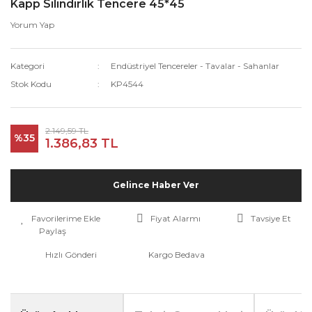
Kapp Silindirlik Tencere 45*45
Yorum Yap
Kategori
Endüstriyel Tencereler - Tavalar - Sahanlar
Stok Kodu
KP4544
2.149,59 TL
%35
1.386,83 TL
Gelince Haber Ver
Fiyat Alarmı
Tavsiye Et
Paylaş
Hızlı Gönderi
Kargo Bedava