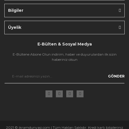
Bilgiler
Gönder
Üyelik
E-Bülten & Sosyal Medya
E-Bültene Abone Olun indirim, haber ve duyurulardan ilk sizin
haberiniz olsun
GÖNDER
2021 © ikramdunyasi.com | Tüm Hakları Saklıdır. Kredi kartı bilgileriniz