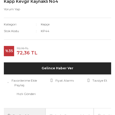
Kapp Kevgir Kaynaklı No4
Yorum Yap
Kategori
Kepçe
Stok Kodu
KP44
112,16 TL
%35
72,36 TL
Gelince Haber Ver
Fiyat Alarmı
Tavsiye Et
Paylaş
Hızlı Gönderi