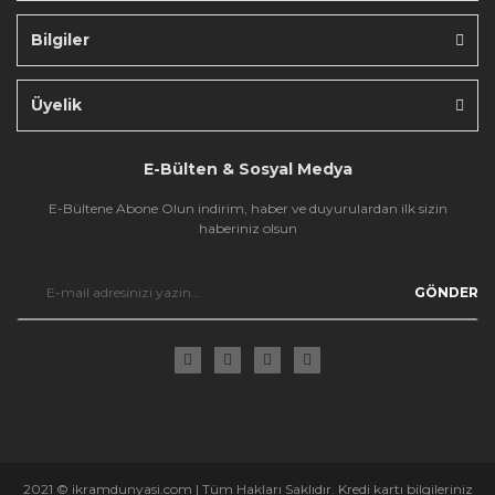
Bilgiler
Gönder
Üyelik
E-Bülten & Sosyal Medya
E-Bültene Abone Olun indirim, haber ve duyurulardan ilk sizin
haberiniz olsun
GÖNDER
2021 © ikramdunyasi.com | Tüm Hakları Saklıdır. Kredi kartı bilgileriniz