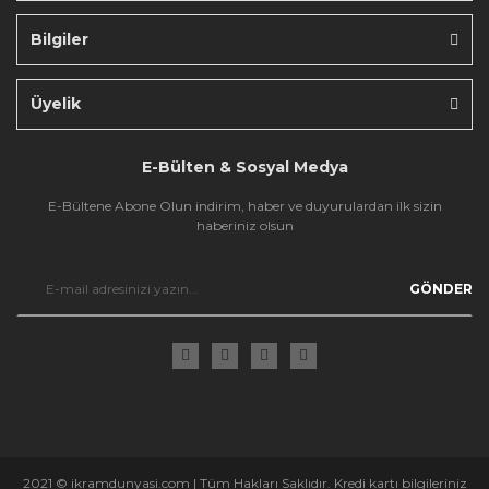
Bilgiler
Gönder
Üyelik
E-Bülten & Sosyal Medya
E-Bültene Abone Olun indirim, haber ve duyurulardan ilk sizin
haberiniz olsun
GÖNDER
2021 © ikramdunyasi.com | Tüm Hakları Saklıdır. Kredi kartı bilgileriniz