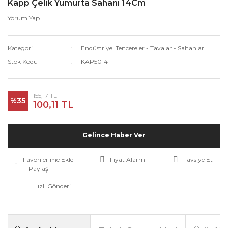
Kapp Çelik Yumurta Sahanı 14Cm
Yorum Yap
Kategori
Endüstriyel Tencereler - Tavalar - Sahanlar
Stok Kodu
KAP5014
155,17 TL
%35
100,11 TL
Gelince Haber Ver
Fiyat Alarmı
Tavsiye Et
Paylaş
Hızlı Gönderi