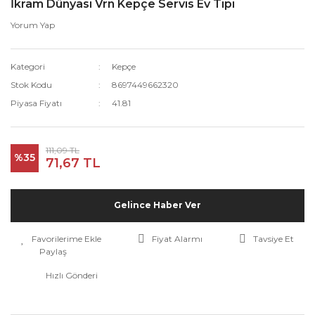
İkram Dünyası Vrn Kepçe Servis Ev Tipi
Yorum Yap
Kategori
Kepçe
Stok Kodu
8697449662320
Piyasa Fiyatı
41.81
111,09 TL
%35
71,67 TL
Gelince Haber Ver
Fiyat Alarmı
Tavsiye Et
Paylaş
Hızlı Gönderi