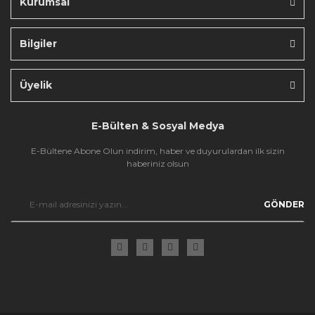
Kurumsal
Bilgiler
Gönder
Üyelik
E-Bülten & Sosyal Medya
E-Bültene Abone Olun indirim, haber ve duyurulardan ilk sizin
haberiniz olsun
GÖNDER