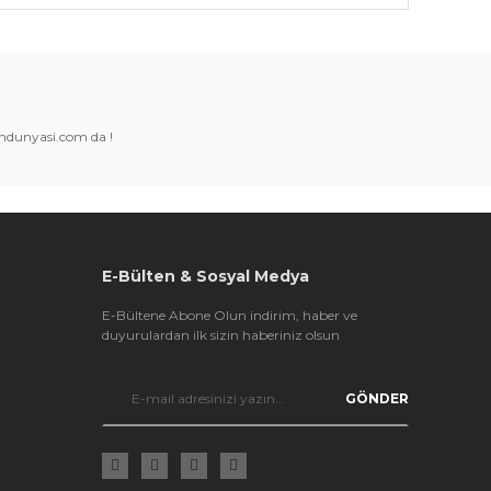
k tarafımıza iletebilirsiniz.
amdunyasi.com da !
E-Bülten & Sosyal Medya
E-Bültene Abone Olun indirim, haber ve
duyurulardan ilk sizin haberiniz olsun
GÖNDER