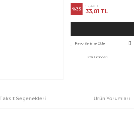
52,40 TL
%35
33,81 TL
Hızlı Gönderi
Taksit Seçenekleri
Ürün Yorumları