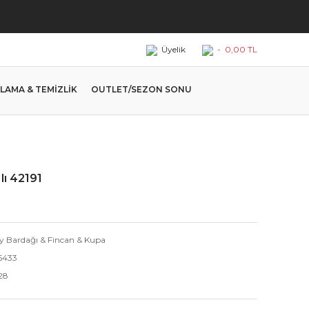
Üyelik
-
0,00 TL
LAMA & TEMİZLİK
OUTLET/SEZON SONU
lı 42191
y Bardağı & Fincan & Kupa
6433
28