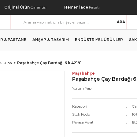
Orijinal Ürün
Garantisi
Hemen İade
Fırsatı
ARA
R & PASTANE
AHŞAP & TASARIM
ENDÜSTRİYEL ÜRÜNLER
SAK
 & Kupa
Paşabahçe Çay Bardağı 6 lı 42191
Paşabahçe
Paşabahçe Çay Bardağı 6 
Yorum Yap
Kategori
Ça
Stok Kodu
10
Piyasa Fiyatı
19.