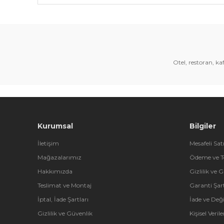
Bu ürünün fiyat bilgisi, resim, ürün açıklamalarında 
Görüş ve önerileriniz için teşekkür ederiz.
Ürün resmi kalitesiz, bozuk veya görüntülenemiyor.
Ürün açıklamasında eksik bilgiler bulunuyor.
Otel, restoran, k
Ürün bilgilerinde hatalar bulunuyor.
Ürün fiyatı diğer sitelerden daha pahalı.
Bu ürüne benzer farklı alternatifler olmalı.
Kurumsal
Bilgiler
İletişim
Mesafeli Sat
Mağazalarımız
Ödeme ve T
Hakkımızda
Gizlilik ve 
Teslimat ve Montaj
Garanti Şart
İptal, İade Şartları
İade ve Değ
Gizlilik ve Güvenlik
Kişisel Veri