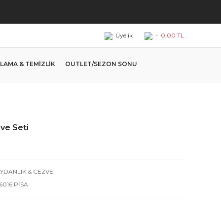
Üyelik
-
0,00 TL
LAMA & TEMİZLİK
OUTLET/SEZON SONU
zve Seti
YDANLIK & CEZVE
6016.PİSA