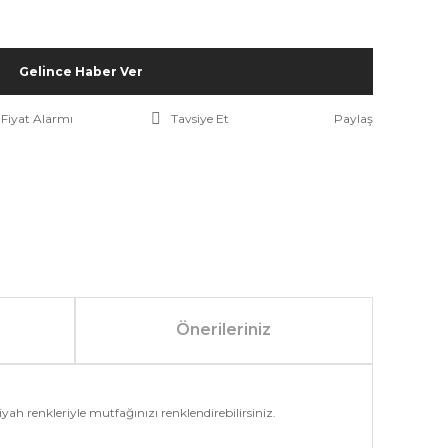
Gelince Haber Ver
Fiyat Alarmı
Tavsiye Et
Paylaş
Önerileriniz
ah renkleriyle mutfağınızı renklendirebilirsiniz.