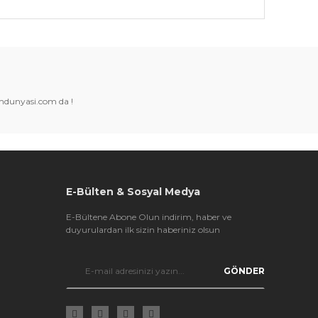
k tarafımıza iletebilirsiniz.
amdunyasi.com da !
E-Bülten & Sosyal Medya
E-Bültene Abone Olun indirim, haber ve
duyurulardan ilk sizin haberiniz olsun
GÖNDER