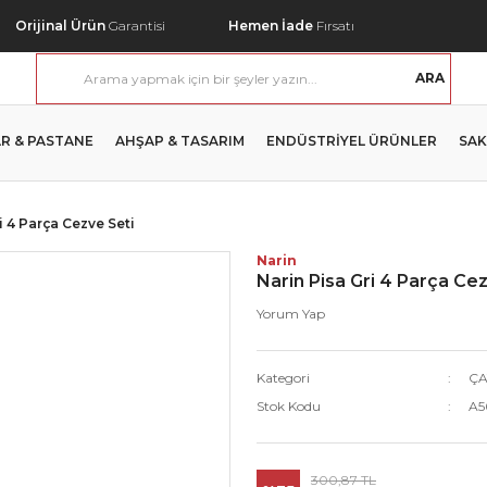
Orijinal Ürün
Garantisi
Hemen İade
Fırsatı
ARA
R & PASTANE
AHŞAP & TASARIM
ENDÜSTRİYEL ÜRÜNLER
SAK
i 4 Parça Cezve Seti
Narin
Narin Pisa Gri 4 Parça Ce
Yorum Yap
Kategori
ÇA
Stok Kodu
A5
300,87 TL