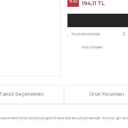
%35
194,11 TL
Hızlı Gönderi
Taksit Seçenekleri
Ürün Yorumları
ezve takımımız tercihnize göre 3 renk olarak sunulmaktadır. Kırmızı, gri ve siy