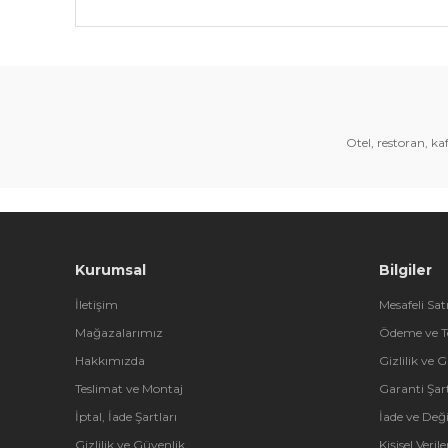
Bu ürünün fiyat bilgisi, resim, ürün açıklamalarında 
Görüş ve önerileriniz için teşekkür ederiz.
Ürün resmi kalitesiz, bozuk veya görüntülenemiyor.
Ürün açıklamasında eksik bilgiler bulunuyor.
Otel, restoran, k
Ürün bilgilerinde hatalar bulunuyor.
Ürün fiyatı diğer sitelerden daha pahalı.
Bu ürüne benzer farklı alternatifler olmalı.
Kurumsal
Bilgiler
İletişim
Mesafeli Sat
Mağazalarımız
Ödeme ve T
Hakkımızda
Gizlilik ve 
Teslimat ve Montaj
Garanti Şart
İptal, İade Şartları
İade ve Değ
Gizlilik ve Güvenlik
Kişisel Veri