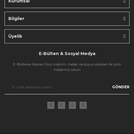
Kurumsal
Bilgiler
Gönder
Üyelik
E-Bülten & Sosyal Medya
E-Bültene Abone Olun indirim, haber ve duyurulardan ilk sizin
haberiniz olsun
GÖNDER