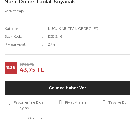
Narin Döner Tablalı Soyacak
Yorum Yap
Kategori
KÜÇÜK MUTFAK GEREÇLERİ
Stok Kodu
E58.246
Piyasa Fiyatı
27.4
67,82 TL
%35
43,75 TL
Gelince Haber Ver
Fiyat Alarmı
Tavsiye Et
Paylaş
Hızlı Gönderi