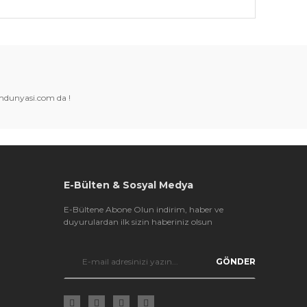
k tarafımıza iletebilirsiniz.
amdunyasi.com da !
E-Bülten & Sosyal Medya
E-Bültene Abone Olun indirim, haber ve
duyurulardan ilk sizin haberiniz olsun
GÖNDER