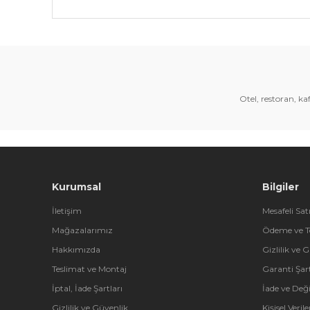
Bu ürünün fiyat bilgisi, resim, ürün açıklamalarında 
Görüş ve önerileriniz için teşekkür ederiz.
Ürün resmi kalitesiz, bozuk veya görüntülenemiyor.
Ürün açıklamasında eksik bilgiler bulunuyor.
Otel, restoran, k
Ürün bilgilerinde hatalar bulunuyor.
Ürün fiyatı diğer sitelerden daha pahalı.
Bu ürüne benzer farklı alternatifler olmalı.
Kurumsal
Bilgiler
İletişim
Mesafeli Sat
Mağazalarımız
Ödeme ve T
Hakkımızda
Gizlilik ve 
Teslimat ve Montaj
Garanti Şart
İptal, İade Şartları
İade ve Değ
Gizlilik ve Güvenlik
Kişisel Veri