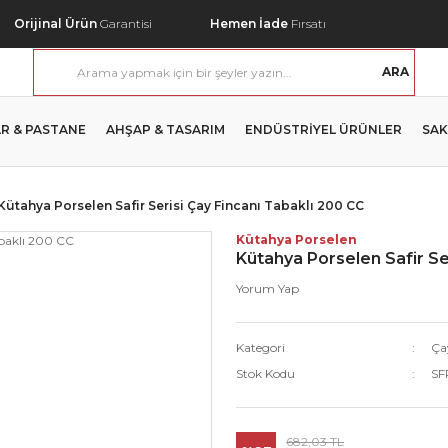
Orijinal Ürün
Garantisi
Hemen İade
Fırsatı
ARA
R & PASTANE
AHŞAP & TASARIM
ENDÜSTRİYEL ÜRÜNLER
SAK
Kütahya Porselen Safir Serisi Çay Fincanı Tabaklı 200 CC
Kütahya Porselen
Kütahya Porselen Safir Se
Yorum Yap
Kategori
Ça
Stok Kodu
SF
682,03 TL