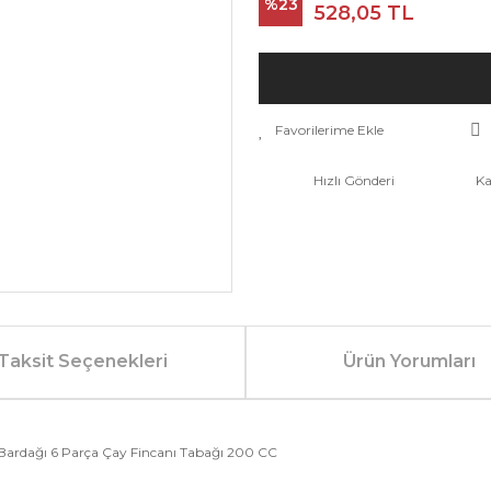
%23
528,05 TL
Hızlı Gönderi
Ka
Taksit Seçenekleri
Ürün Yorumları
ardağı 6 Parça Çay Fincanı Tabağı 200 CC