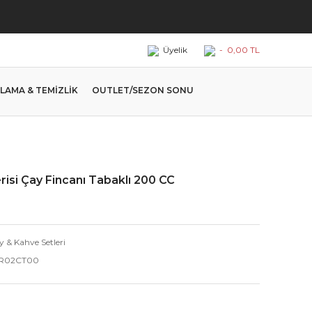
Üyelik
-
0,00 TL
LAMA & TEMİZLİK
OUTLET/SEZON SONU
risi Çay Fincanı Tabaklı 200 CC
y & Kahve Setleri
R02CT00