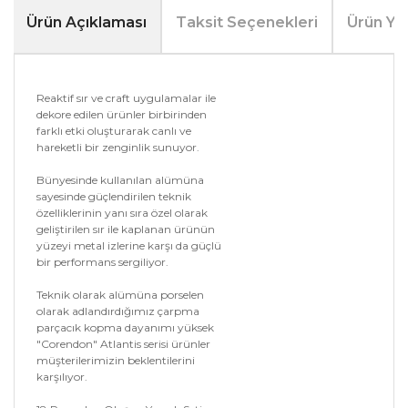
Ürün Açıklaması
Taksit Seçenekleri
Ürün Yo
Reaktif sır ve craft uygulamalar ile
dekore edilen ürünler birbirinden
farklı etki oluşturarak canlı ve
hareketli bir zenginlik sunuyor.
Bünyesinde kullanılan alümüna
sayesinde güçlendirilen teknik
özelliklerinin yanı sıra özel olarak
geliştirilen sır ile kaplanan ürünün
yüzeyi metal izlerine karşı da güçlü
bir performans sergiliyor.
Teknik olarak alümüna porselen
olarak adlandırdığımız çarpma
parçacık kopma dayanımı yüksek
"Corendon" Atlantis serisi ürünler
müşterilerimizin beklentilerini
karşılıyor.