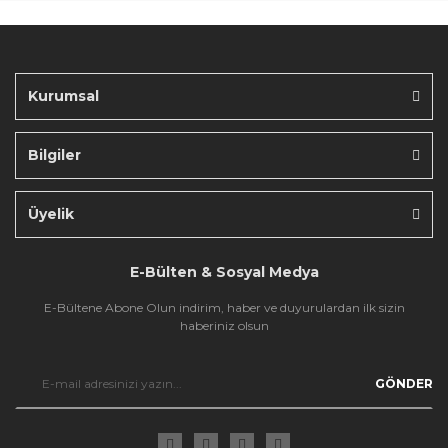
Ürün fiyatı diğer sitelerden daha pahalı.
Bu ürüne benzer farklı alternatifler olmalı.
Kurumsal
Bilgiler
Gönder
Üyelik
E-Bülten & Sosyal Medya
E-Bültene Abone Olun indirim, haber ve duyurulardan ilk sizin
haberiniz olsun
GÖNDER