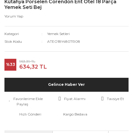
Kütahya Porselen Corendon Ent Otel 18 Parça
Yemek Seti Bej
Yorum Yap
Kategori
Yemek Setleri
Stok Kodu
ATEO18Y4807R08
953,39 TL
%33
634,32 TL
Gelince Haber Ver
Fiyat Alarmı
Tavsiye Et
Paylaş
Hızlı Gönderi
Kargo Bedava