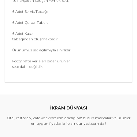
18 Parçadan Oluşan Yemek Seti,
6 Adet Servis Tabağı,
6 Adet Çukur Tabak,
6 Adet Kase
tabağından oluşmaktadır.
Ürünümüz set açılımıyla sınırlıdır.
Fotografta yer alan diğer ürünler
sete dahil değildir.
Bu ürünün fiyat bilgisi, resim, ürün açıklamalarında ve
diğer konularda yetersiz gördüğünüz noktaları öneri
Bu ürüne ilk yorumu siz yapın!
formunu kullanarak tarafımıza iletebilirsiniz.
Görüş ve önerileriniz için teşekkür ederiz.
İKRAM DÜNYASI
Yorum Yaz
Ürün resmi kalitesiz, bozuk veya görüntülenemiyor.
Otel, restoran, kafe ve eviniz için aradığınız bütün markalar ve ürünler
Ürün açıklamasında eksik bilgiler bulunuyor.
en uygun fiyatlarla ikramdunyasi.com da !
Ürün bilgilerinde hatalar bulunuyor.