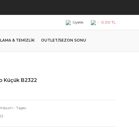
Üyelik
-
0,00 TL
LAMA & TEMİZLİK
OUTLET/SEZON SONU
o Küçük B2322
mbum - Taşev
22