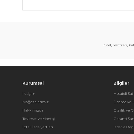
Bu ürünün fiyat bilgisi, resim, ürün açıklamalarında 
Görüş ve önerileriniz için teşekkür ederiz.
Ürün resmi kalitesiz, bozuk veya görüntülenemiyor.
Ürün açıklamasında eksik bilgiler bulunuyor.
Otel, restoran, k
Ürün bilgilerinde hatalar bulunuyor.
Ürün fiyatı diğer sitelerden daha pahalı.
Bu ürüne benzer farklı alternatifler olmalı.
Kurumsal
Bilgiler
İletişim
Mesafeli Sat
Mağazalarımız
Ödeme ve T
Hakkımızda
Gizlilik ve 
Teslimat ve Montaj
Garanti Şart
İptal, İade Şartları
İade ve Değ