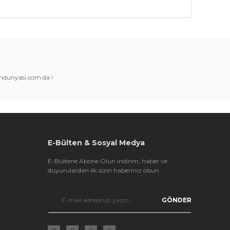
k tarafımıza iletebilirsiniz.
amdunyasi.com da !
E-Bülten & Sosyal Medya
E-Bültene Abone Olun indirim, haber ve
duyurulardan ilk sizin haberiniz olsun
GÖNDER