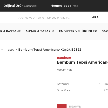
Orijinal Ürün
Garantisi
Hemen İade
Fırsatı
ARA
R & PASTANE
AHŞAP & TASARIM
ENDÜSTRİYEL ÜRÜNLER
SAK
m - Taşev
Bambum Tepsi Americano Küçük B2322
Bambum
Bambum Tepsi American
Yorum Yap
Kategori
Ba
Stok Kodu
23
162,61 TL