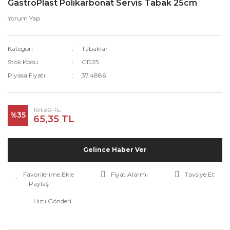
GastroPlast Polikarbonat Servis Tabak 25cm
Yorum Yap
Kategori
Tabaklar
Stok Kodu
GD25
Piyasa Fiyatı
37.4886
101,30 TL
%35
65,35 TL
Gelince Haber Ver
Fiyat Alarmı
Tavsiye Et
Paylaş
Hızlı Gönderi