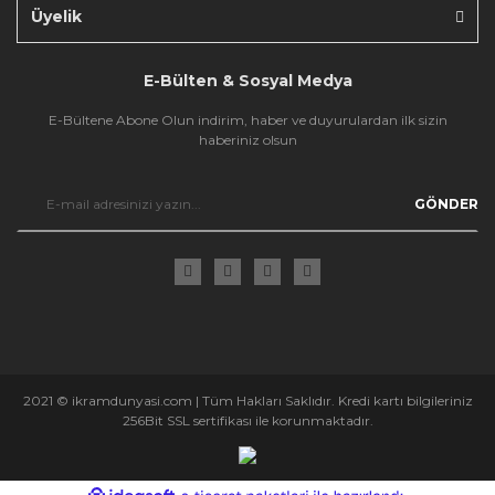
Üyelik
E-Bülten & Sosyal Medya
E-Bültene Abone Olun indirim, haber ve duyurulardan ilk sizin
haberiniz olsun
GÖNDER
2021 © ikramdunyasi.com | Tüm Hakları Saklıdır. Kredi kartı bilgileriniz
256Bit SSL sertifikası ile korunmaktadır.