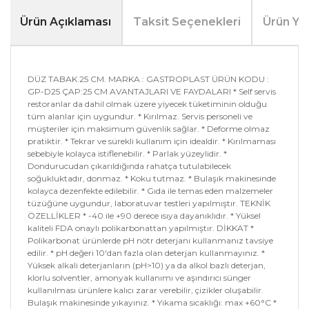
Ürün Açıklaması
Taksit Seçenekleri
Ürün Yo
DÜZ TABAK 25 CM. MARKA : GASTROPLAST ÜRÜN KODU :
GP-D25 ÇAP:25 CM AVANTAJLARI VE FAYDALARI * Self servis
restoranlar da dahil olmak üzere yiyecek tüketiminin olduğu
tüm alanlar için uygundur. * Kırılmaz. Servis personeli ve
müşteriler için maksimum güvenlik sağlar. * Deforme olmaz
pratiktir. * Tekrar ve sürekli kullanım için idealdir. * Kırılmaması
sebebiyle kolayca istiflenebilir. * Parlak yüzeylidir. *
Dondurucudan çıkarıldığında rahatça tutulabilecek
soğukluktadır, donmaz. * Koku tutmaz. * Bulaşık makinesinde
kolayca dezenfekte edilebilir. * Gıda ile temas eden malzemeler
tüzüğüne uygundur, laboratuvar testleri yapılmıştır. TEKNİK
ÖZELLİKLER * -40 ile +90 derece ısıya dayanıklıdır. * Yüksel
kaliteli FDA onaylı polikarbonattan yapılmıştır. DİKKAT *
Polikarbonat ürünlerde pH nötr deterjanı kullanmanız tavsiye
edilir. * pH değeri 10'dan fazla olan deterjan kullanmayınız. *
Yüksek alkali deterjanların (pH>10) ya da alkol bazlı deterjan,
klorlu solventler, amonyak kullanımı ve aşındırıcı sünger
kullanılması ürünlere kalıcı zarar verebilir, çizikler oluşabilir.
Bulaşık makinesinde yıkayınız. * Yıkama sıcaklığı: max +60°C *