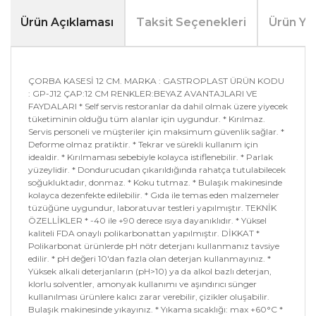
Ürün Açıklaması
Taksit Seçenekleri
Ürün Yo
ÇORBA KASESİ 12 CM. MARKA : GASTROPLAST ÜRÜN KODU
: GP-J12 ÇAP:12 CM RENKLER:BEYAZ AVANTAJLARI VE
FAYDALARI * Self servis restoranlar da dahil olmak üzere yiyecek
tüketiminin olduğu tüm alanlar için uygundur. * Kırılmaz.
Servis personeli ve müşteriler için maksimum güvenlik sağlar. *
Deforme olmaz pratiktir. * Tekrar ve sürekli kullanım için
idealdir. * Kırılmaması sebebiyle kolayca istiflenebilir. * Parlak
yüzeylidir. * Dondurucudan çıkarıldığında rahatça tutulabilecek
soğukluktadır, donmaz. * Koku tutmaz. * Bulaşık makinesinde
kolayca dezenfekte edilebilir. * Gıda ile temas eden malzemeler
tüzüğüne uygundur, laboratuvar testleri yapılmıştır. TEKNİK
ÖZELLİKLER * -40 ile +90 derece ısıya dayanıklıdır. * Yüksel
kaliteli FDA onaylı polikarbonattan yapılmıştır. DİKKAT *
Polikarbonat ürünlerde pH nötr deterjanı kullanmanız tavsiye
edilir. * pH değeri 10'dan fazla olan deterjan kullanmayınız. *
Yüksek alkali deterjanların (pH>10) ya da alkol bazlı deterjan,
klorlu solventler, amonyak kullanımı ve aşındırıcı sünger
kullanılması ürünlere kalıcı zarar verebilir, çizikler oluşabilir.
Bulaşık makinesinde yıkayınız. * Yıkama sıcaklığı: max +60°C *