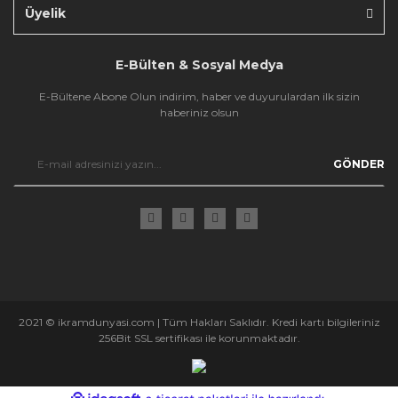
Üyelik
E-Bülten & Sosyal Medya
E-Bültene Abone Olun indirim, haber ve duyurulardan ilk sizin
haberiniz olsun
GÖNDER
2021 © ikramdunyasi.com | Tüm Hakları Saklıdır. Kredi kartı bilgileriniz
256Bit SSL sertifikası ile korunmaktadır.