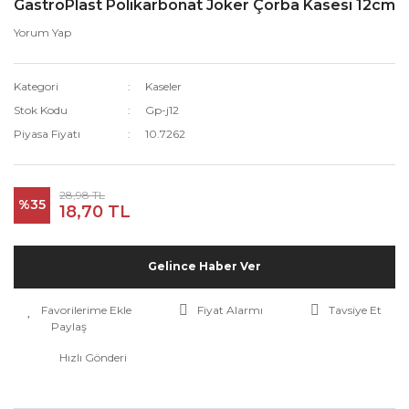
GastroPlast Polikarbonat Joker Çorba Kasesi 12cm
Yorum Yap
Kategori
Kaseler
Stok Kodu
Gp-j12
Piyasa Fiyatı
10.7262
28,98 TL
%35
18,70 TL
Gelince Haber Ver
Fiyat Alarmı
Tavsiye Et
Paylaş
Hızlı Gönderi