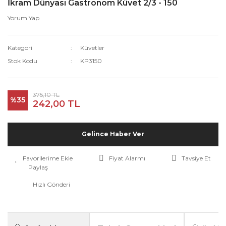
İkram Dünyası Gastronom Küvet 2/3 - 150
Yorum Yap
Kategori
Küvetler
Stok Kodu
KP3150
375,10 TL
%35
242,00 TL
Gelince Haber Ver
Fiyat Alarmı
Tavsiye Et
Paylaş
Hızlı Gönderi