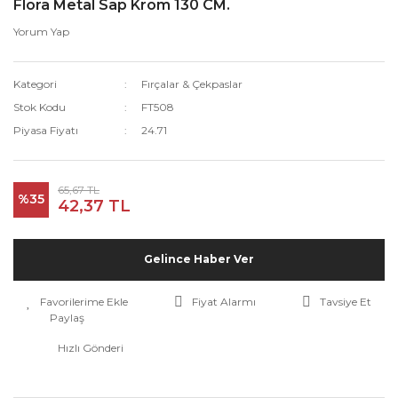
Flora Metal Sap Krom 130 CM.
Yorum Yap
Kategori
Fırçalar & Çekpaslar
Stok Kodu
FT508
Piyasa Fiyatı
24.71
65,67 TL
%35
42,37 TL
Gelince Haber Ver
Fiyat Alarmı
Tavsiye Et
Paylaş
Hızlı Gönderi