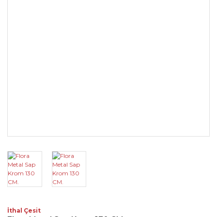
İthal Çesit