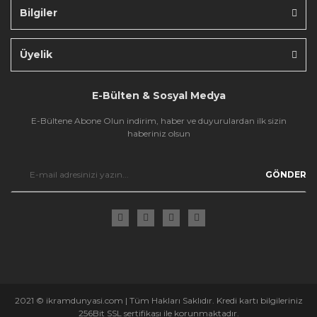
Bilgiler
Gönder
Üyelik
E-Bülten & Sosyal Medya
E-Bültene Abone Olun indirim, haber ve duyurulardan ilk sizin
haberiniz olsun
GÖNDER
2021 © ikramdunyasi.com | Tüm Hakları Saklıdır. Kredi kartı bilgileriniz
256Bit SSL sertifikası ile korunmaktadır.