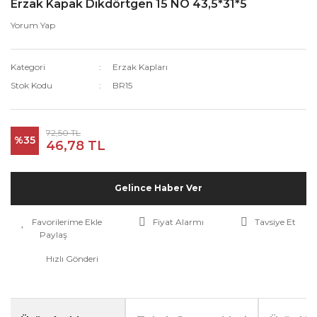
Erzak Kapak Dikdörtgen 15 NO 43,5*31*5
Yorum Yap
Kategori
Erzak Kapları
Stok Kodu
BR15
72,50 TL
%35
46,78 TL
Gelince Haber Ver
Fiyat Alarmı
Tavsiye Et
Paylaş
Hızlı Gönderi