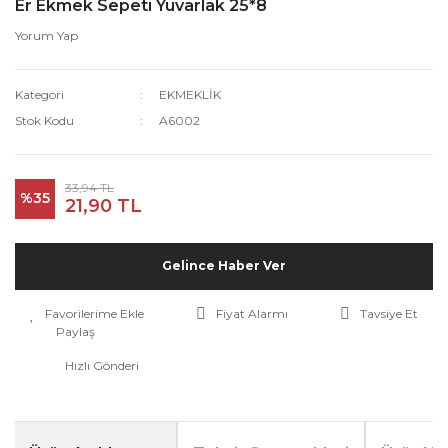
Er Ekmek Sepeti Yuvarlak 25*8
Yorum Yap
Kategori
EKMEKLİK
Stok Kodu
A6002
33,94 TL
%35
21,90 TL
Gelince Haber Ver
Fiyat Alarmı
Tavsiye Et
Paylaş
Hızlı Gönderi