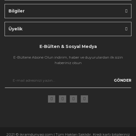
Bilgiler
Gönder
Üyelik
E-Bülten & Sosyal Medya
E-Bültene Abone Olun indirim, haber ve duyurulardan ilk sizin
haberiniz olsun
GÖNDER
2021 © ikramdunyasi.com | Tüm Hakları Saklıdır. Kredi kartı bilgileriniz