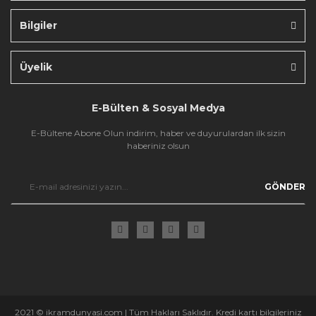
Bilgiler
Gönder
Üyelik
E-Bülten & Sosyal Medya
E-Bültene Abone Olun indirim, haber ve duyurulardan ilk sizin
haberiniz olsun
GÖNDER
2021 © ikramdunyasi.com | Tüm Hakları Saklıdır. Kredi kartı bilgileriniz