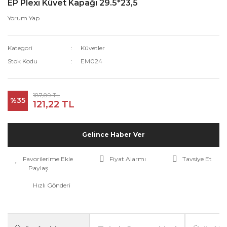
EP Plexi Küvet Kapağı 29.5*23,5
Yorum Yap
Kategori
Küvetler
Stok Kodu
EM024
187,89 TL
%35
121,22 TL
Gelince Haber Ver
Fiyat Alarmı
Tavsiye Et
Paylaş
Hızlı Gönderi