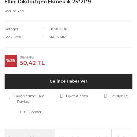
Elfini Dikdörtgen Ekmeklik 25*21*9
Yorum Yap
Kategori
EKMEKLİK
Stok Kodu
MAB761M
78,15 TL
%35
50,42 TL
Gelince Haber Ver
Fiyat Alarmı
Tavsiye Et
Paylaş
Hızlı Gönderi