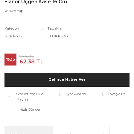
Elanor Üçgen Kase 16 Cm
Yorum Yap
Kategori
Tabaklar
Stok Kodu
ELU16KS00
96,69 TL
%35
62,38 TL
Gelince Haber Ver
Fiyat Alarmı
Tavsiye Et
Paylaş
Hızlı Gönderi