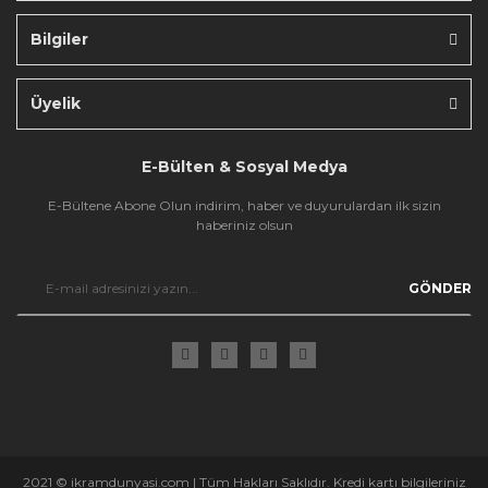
Bilgiler
Gönder
Üyelik
E-Bülten & Sosyal Medya
E-Bültene Abone Olun indirim, haber ve duyurulardan ilk sizin
haberiniz olsun
GÖNDER
2021 © ikramdunyasi.com | Tüm Hakları Saklıdır. Kredi kartı bilgileriniz