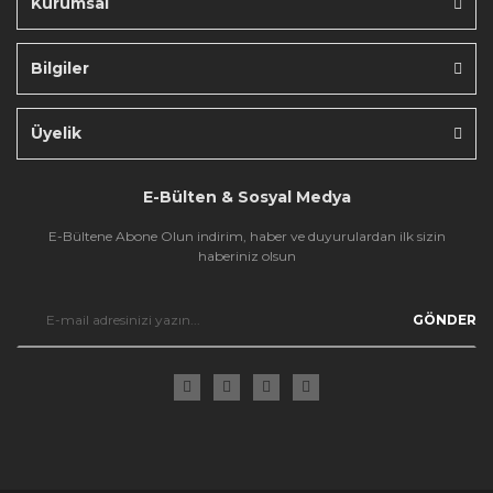
Kurumsal
Bilgiler
Gönder
Üyelik
E-Bülten & Sosyal Medya
E-Bültene Abone Olun indirim, haber ve duyurulardan ilk sizin
haberiniz olsun
GÖNDER