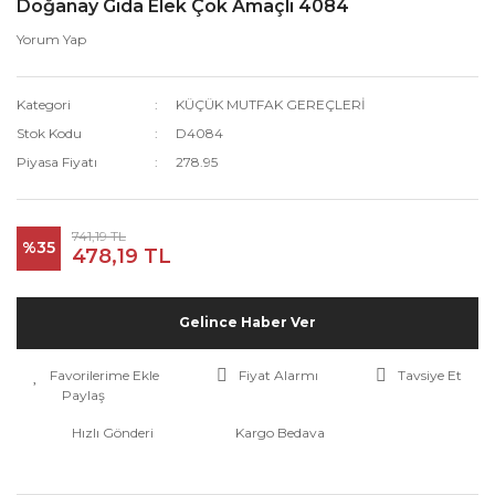
Doğanay Gıda Elek Çok Amaçlı 4084
Yorum Yap
Kategori
KÜÇÜK MUTFAK GEREÇLERİ
Stok Kodu
D4084
Piyasa Fiyatı
278.95
741,19 TL
%35
478,19 TL
Gelince Haber Ver
Fiyat Alarmı
Tavsiye Et
Paylaş
Hızlı Gönderi
Kargo Bedava