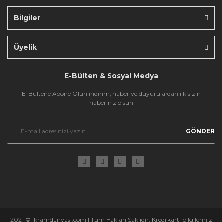
Bilgiler
Gönder
Üyelik
E-Bülten & Sosyal Medya
E-Bültene Abone Olun indirim, haber ve duyurulardan ilk sizin
haberiniz olsun
GÖNDER
2021 © ikramdunyasi.com | Tüm Hakları Saklıdır. Kredi kartı bilgileriniz