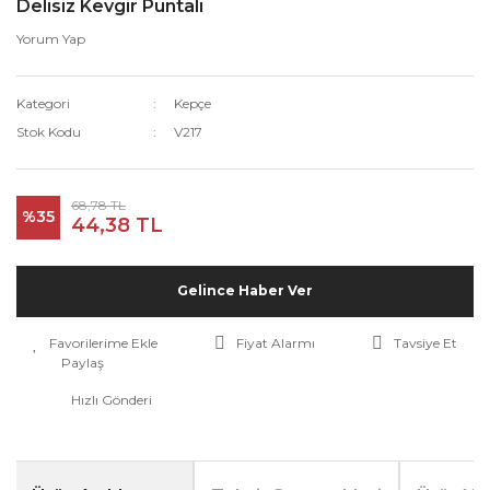
Delisiz Kevgir Puntalı
Yorum Yap
Kategori
Kepçe
Stok Kodu
V217
68,78 TL
%35
44,38 TL
Gelince Haber Ver
Fiyat Alarmı
Tavsiye Et
Paylaş
Hızlı Gönderi