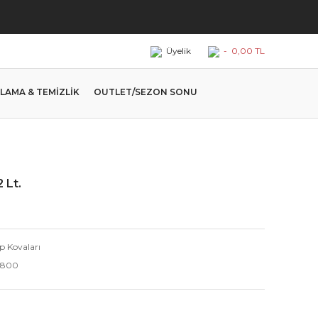
Üyelik
-
0,00 TL
LAMA & TEMİZLİK
OUTLET/SEZON SONU
 Lt.
p Kovaları
800