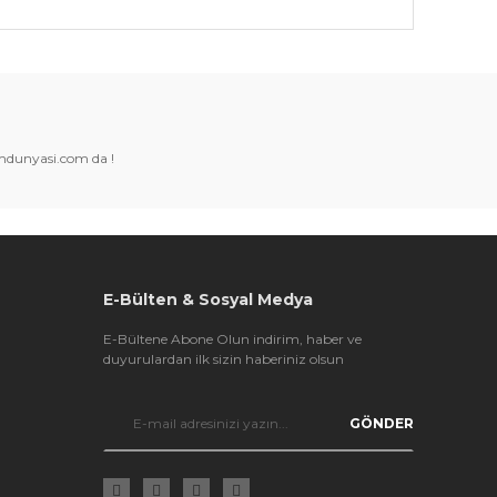
k tarafımıza iletebilirsiniz.
amdunyasi.com da !
E-Bülten & Sosyal Medya
E-Bültene Abone Olun indirim, haber ve
duyurulardan ilk sizin haberiniz olsun
GÖNDER