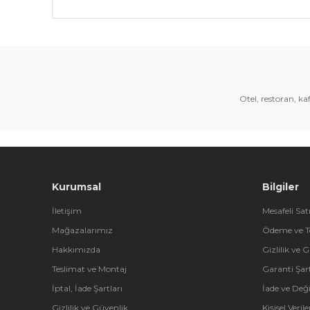
Bu ürünün fiyat bilgisi, resim, ürün açıklamalarında 
Görüş ve önerileriniz için teşekkür ederiz.
Ürün resmi kalitesiz, bozuk veya görüntülenemiyor.
Ürün açıklamasında eksik bilgiler bulunuyor.
Otel, restoran, k
Ürün bilgilerinde hatalar bulunuyor.
Ürün fiyatı diğer sitelerden daha pahalı.
Bu ürüne benzer farklı alternatifler olmalı.
Kurumsal
Bilgiler
İletişim
Mesafeli Sat
Mağazalarımız
Ödeme ve T
Hakkımızda
Gizlilik ve 
Teslimat ve Montaj
Garanti Şart
İptal, İade Şartları
İade ve Değ
Gizlilik ve Güvenlik
Kişisel Veri