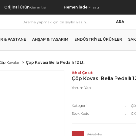
Orijinal Ürün
Garantisi
Hemen İade
Fırsatı
ARA
R & PASTANE
AHŞAP & TASARIM
ENDÜSTRİYEL ÜRÜNLER
SAK
Çöp Kovaları
Çöp Kovası Bella Pedallı 12 Lt.
İthal Çesit
Çöp Kovası Bella Pedallı 12
Yorum Yap
Kategori
Çö
Stok Kodu
CK
94,63 TL