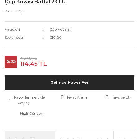
Çöp Kovası Battal 73 Lt.
Yorum Yap
Kategori
Çöp Kovaları
Stok Kodu
CK420
177,40 TL
%35
114,45 TL
Gelince Haber Ver
Fiyat Alarmı
Tavsiye Et
Paylaş
Hızlı Gönderi