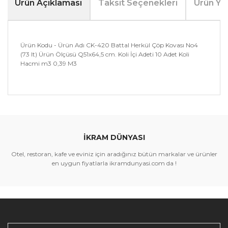
Ürün Açıklaması
Taksit Seçenekleri
Ürün Yo
Ürün Kodu - Ürün Adı CK-420 Battal Herkül Çöp Kovası No4
(73 lt) Ürün Ölçüsü Q51x64,5 cm. Koli İçi Adeti 10 Adet Koli
Hacmi m3 0,39 M3
Bu ürünün fiyat bilgisi, resim, ürün açıklamalarında ve
diğer konularda yetersiz gördüğünüz noktaları öneri
Bu ürüne ilk yorumu siz yapın!
formunu kullanarak tarafımıza iletebilirsiniz.
Görüş ve önerileriniz için teşekkür ederiz.
İKRAM DÜNYASI
Yorum Yaz
Ürün resmi kalitesiz, bozuk veya görüntülenemiyor.
Otel, restoran, kafe ve eviniz için aradığınız bütün markalar ve ürünler
Ürün açıklamasında eksik bilgiler bulunuyor.
en uygun fiyatlarla ikramdunyasi.com da !
Ürün bilgilerinde hatalar bulunuyor.
Ürün fiyatı diğer sitelerden daha pahalı.
Bu ürüne benzer farklı alternatifler olmalı.