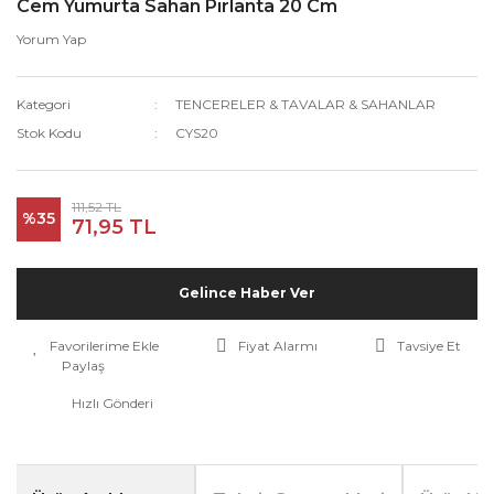
Cem Yumurta Sahan Pırlanta 20 Cm
Yorum Yap
Kategori
TENCERELER & TAVALAR & SAHANLAR
Stok Kodu
CYS20
111,52 TL
%35
71,95 TL
Gelince Haber Ver
Fiyat Alarmı
Tavsiye Et
Paylaş
Hızlı Gönderi