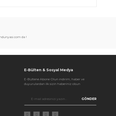
k tarafımıza iletebilirsiniz.
amdunyasi.com da !
E-Bülten & Sosyal Medya
E-Bültene Abone Olun indirim, haber ve
duyurulardan ilk sizin haberiniz olsun
GÖNDER