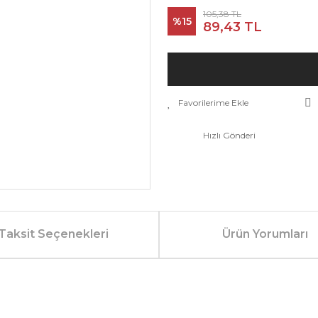
105,38 TL
%15
89,43 TL
Hızlı Gönderi
Taksit Seçenekleri
Ürün Yorumları