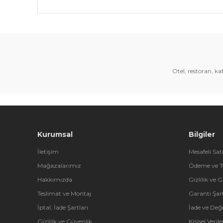
Bu ürünün fiyat bilgisi, resim, ürün açıklamalarında 
Görüş ve önerileriniz için teşekkür ederiz.
Ürün resmi kalitesiz, bozuk veya görüntülenemiyor.
Ürün açıklamasında eksik bilgiler bulunuyor.
Otel, restoran, k
Ürün bilgilerinde hatalar bulunuyor.
Ürün fiyatı diğer sitelerden daha pahalı.
Bu ürüne benzer farklı alternatifler olmalı.
Kurumsal
Bilgiler
İletişim
Mesafeli Sat
Mağazalarımız
Ödeme ve T
Hakkımızda
Gizlilik ve 
Teslimat ve Montaj
Garanti Şart
İptal, İade Şartları
İade ve Değ
Gizlilik ve Güvenlik
Kişisel Veri