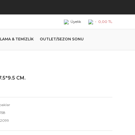
Üyelik
-
0,00 TL
LAMA & TEMİZLİK
OUTLET/SEZON SONU
7.5*9.5 CM.
baklar
158
.2099