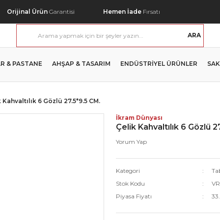
Orijinal Ürün
Garantisi
Hemen İade
Fırsatı
ARA
R & PASTANE
AHŞAP & TASARIM
ENDÜSTRİYEL ÜRÜNLER
SAK
 Kahvaltılık 6 Gözlü 27.5*9.5 CM.
İkram Dünyası
Çelik Kahvaltılık 6 Gözlü 2
Yorum Yap
Kategori
Ta
Stok Kodu
VR
Piyasa Fiyatı
33