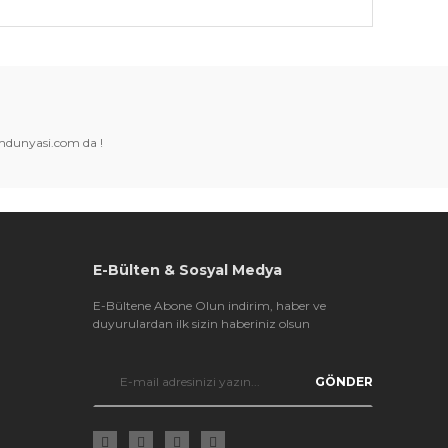
k tarafımıza iletebilirsiniz.
amdunyasi.com da !
E-Bülten & Sosyal Medya
E-Bültene Abone Olun indirim, haber ve
duyurulardan ilk sizin haberiniz olsun
GÖNDER