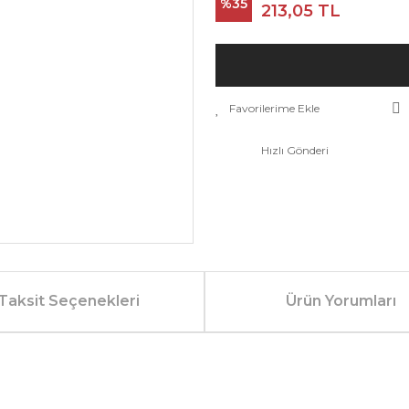
%35
213,05 TL
Hızlı Gönderi
Taksit Seçenekleri
Ürün Yorumları