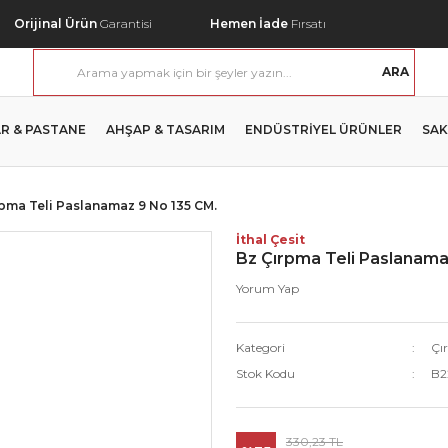
Orijinal Ürün
Garantisi
Hemen İade
Fırsatı
ARA
R & PASTANE
AHŞAP & TASARIM
ENDÜSTRİYEL ÜRÜNLER
SAK
rpma Teli Paslanamaz 9 No 135 CM.
İthal Çesit
Bz Çırpma Teli Paslanama
Yorum Yap
Kategori
Çır
Stok Kodu
B2
330,23 TL