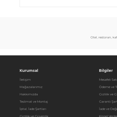
Bu ürünün fiyat bilgisi, resim, ürün açıklamalarında 
Görüş ve önerileriniz için teşekkür ederiz.
Ürün resmi kalitesiz, bozuk veya görüntülenemiyor.
Ürün açıklamasında eksik bilgiler bulunuyor.
Otel, restoran, k
Ürün bilgilerinde hatalar bulunuyor.
Ürün fiyatı diğer sitelerden daha pahalı.
Bu ürüne benzer farklı alternatifler olmalı.
Kurumsal
Bilgiler
İletişim
Mesafeli Sat
Mağazalarımız
Ödeme ve T
Hakkımızda
Gizlilik ve 
Teslimat ve Montaj
Garanti Şart
İptal, İade Şartları
İade ve Değ
Gizlilik ve Güvenlik
Kişisel Veri