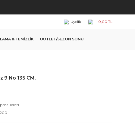
Üyelik
-
0,00 TL
LAMA & TEMİZLİK
OUTLET/SEZON SONU
z 9 No 135 CM.
pma Telleri
200