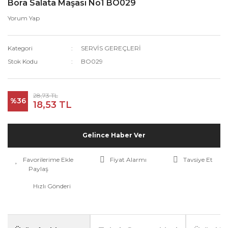
Bora Salata Maşası No1 BO029
Yorum Yap
Kategori
SERVİS GEREÇLERİ
Stok Kodu
BO029
28,73 TL
%36
18,53 TL
Gelince Haber Ver
Fiyat Alarmı
Tavsiye Et
Paylaş
Hızlı Gönderi