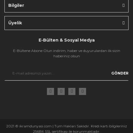
Bilgiler
Gönder
Üyelik
E-Bülten & Sosyal Medya
E-Bültene Abone Olun indirim, haber ve duyurulardan ilk sizin
haberiniz olsun
GÖNDER
2021 © ikramdunyasi.com | Tüm Hakları Saklıdır. Kredi kartı bilgileriniz
256Bit SSL sertifikası ile korunmaktadır.