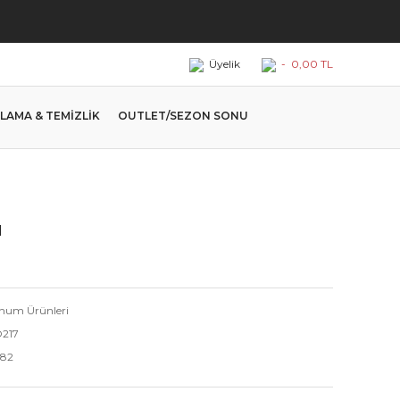
Üyelik
-
0,00 TL
LAMA & TEMİZLİK
OUTLET/SEZON SONU
1
num Ürünleri
217
.82