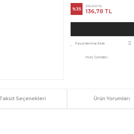
212,00 TL
%35
136,78 TL
Hızlı Gönderi
Taksit Seçenekleri
Ürün Yorumları