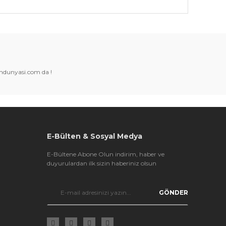
k tarafımıza iletebilirsiniz.
amdunyasi.com da !
E-Bülten & Sosyal Medya
E-Bültene Abone Olun indirim, haber ve
duyurulardan ilk sizin haberiniz olsun
GÖNDER