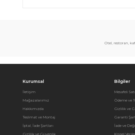
Bu ürünün fiyat bilgisi, resim, ürün açıklamalarında 
Görüş ve önerileriniz için teşekkür ederiz.
Ürün resmi kalitesiz, bozuk veya görüntülenemiyor.
Ürün açıklamasında eksik bilgiler bulunuyor.
Otel, restoran, k
Ürün bilgilerinde hatalar bulunuyor.
Ürün fiyatı diğer sitelerden daha pahalı.
Bu ürüne benzer farklı alternatifler olmalı.
Kurumsal
Bilgiler
İletişim
Mesafeli Sat
Mağazalarımız
Ödeme ve T
Hakkımızda
Gizlilik ve 
Teslimat ve Montaj
Garanti Şart
İptal, İade Şartları
İade ve Değ
Gizlilik ve Güvenlik
Kişisel Veri