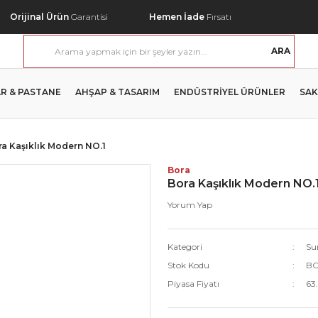
Orijinal Ürün
Garantisi
Hemen İade
Fırsatı
ARA
R & PASTANE
AHŞAP & TASARIM
ENDÜSTRİYEL ÜRÜNLER
SAK
ra Kaşıklık Modern NO.1
Bora
Bora Kaşıklık Modern NO.
Yorum Yap
Kategori
Su
Stok Kodu
BO
Piyasa Fiyatı
63