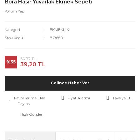
Bora Hasır Yuvarlak Ekmek Sepeti
Yorum Yap
Kategori
EKMEKLİK
Stok Kodu
BO660
60,77 TL
%35
39,20 TL
Gelince Haber Ver
Fiyat Alarmı
Tavsiye Et
Paylaş
Hızlı Gönderi