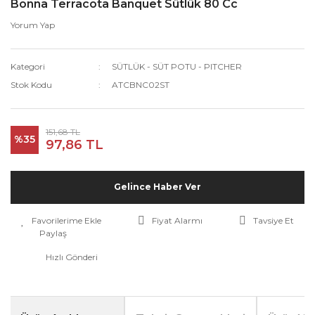
Bonna Terracota Banquet Sütlük 80 Cc
Yorum Yap
Kategori
SÜTLÜK - SÜT POTU - PITCHER
Stok Kodu
ATCBNC02ST
151,68 TL
%35
97,86 TL
Gelince Haber Ver
Fiyat Alarmı
Tavsiye Et
Paylaş
Hızlı Gönderi