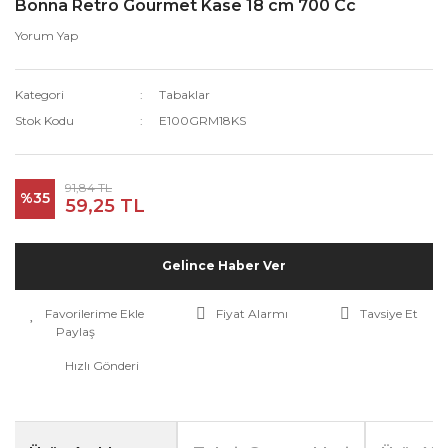
Bonna Retro Gourmet Kase 18 cm 700 Cc
Yorum Yap
Kategori
Tabaklar
Stok Kodu
E100GRM18KS
91,84 TL
%35
59,25 TL
Gelince Haber Ver
Fiyat Alarmı
Tavsiye Et
Paylaş
Hızlı Gönderi