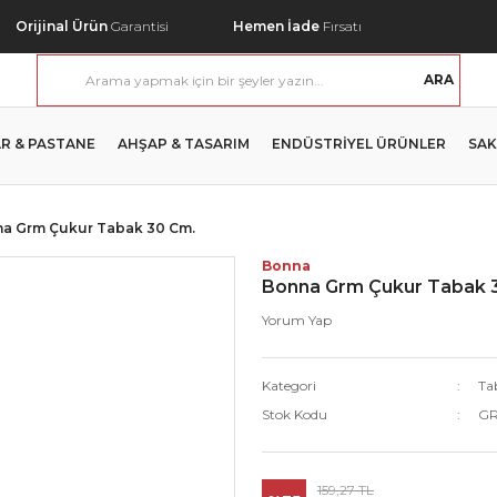
Orijinal Ürün
Garantisi
Hemen İade
Fırsatı
ARA
R & PASTANE
AHŞAP & TASARIM
ENDÜSTRİYEL ÜRÜNLER
SAK
a Grm Çukur Tabak 30 Cm.
Bonna
Bonna Grm Çukur Tabak 
Yorum Yap
Kategori
Ta
Stok Kodu
G
159,27 TL