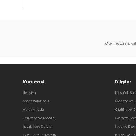
Bu ürünün fiyat bilgisi, resim, ürün açıklamalarında 
Görüş ve önerileriniz için teşekkür ederiz.
Ürün resmi kalitesiz, bozuk veya görüntülenemiyor.
Ürün açıklamasında eksik bilgiler bulunuyor.
Otel, restoran, k
Ürün bilgilerinde hatalar bulunuyor.
Ürün fiyatı diğer sitelerden daha pahalı.
Bu ürüne benzer farklı alternatifler olmalı.
Kurumsal
Bilgiler
İletişim
Mesafeli Sat
Mağazalarımız
Ödeme ve T
Hakkımızda
Gizlilik ve 
Teslimat ve Montaj
Garanti Şart
İptal, İade Şartları
İade ve Değ
Gizlilik ve Güvenlik
Kişisel Veri