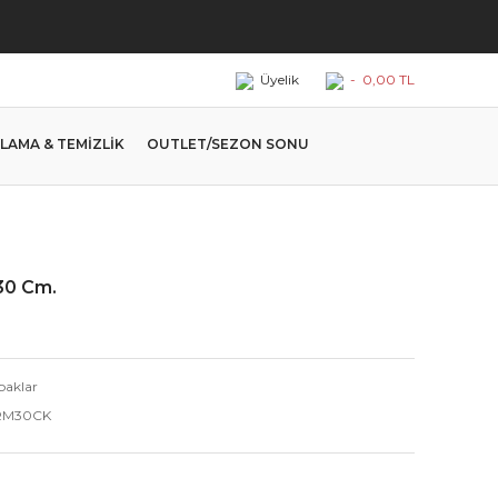
Üyelik
-
0,00 TL
LAMA & TEMİZLİK
OUTLET/SEZON SONU
30 Cm.
baklar
RM30CK