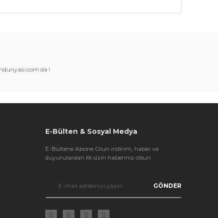
k tarafımıza iletebilirsiniz.
amdunyasi.com da !
E-Bülten & Sosyal Medya
E-Bültene Abone Olun indirim, haber ve
duyurulardan ilk sizin haberiniz olsun
GÖNDER