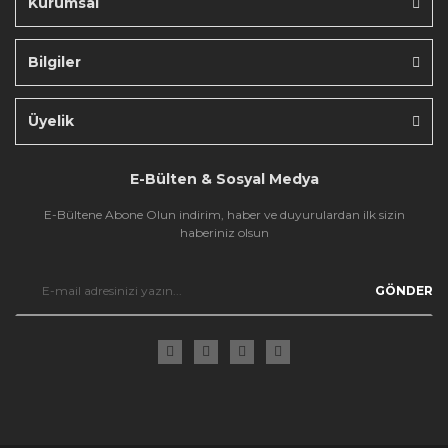
Kurumsal
Bilgiler
Gönder
Üyelik
E-Bülten & Sosyal Medya
E-Bültene Abone Olun indirim, haber ve duyurulardan ilk sizin
haberiniz olsun
GÖNDER