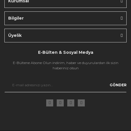
Kurumsal
Bilgiler
Gönder
Üyelik
E-Bülten & Sosyal Medya
E-Bültene Abone Olun indirim, haber ve duyurulardan ilk sizin
haberiniz olsun
GÖNDER