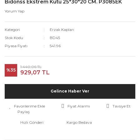
Bidonss Ekstrem Kutu 25*30*20 CM. P3085EK
Yorum Yap
Kategori
Erzak Kapları
Stok Kodu
BD45
Piyasa Fiyatı
541.96
1.440,06 TL
%35
929,07 TL
Gelince Haber Ver
Fiyat Alarmı
Tavsiye Et
Paylaş
Hızlı Gönderi
Kargo Bedava