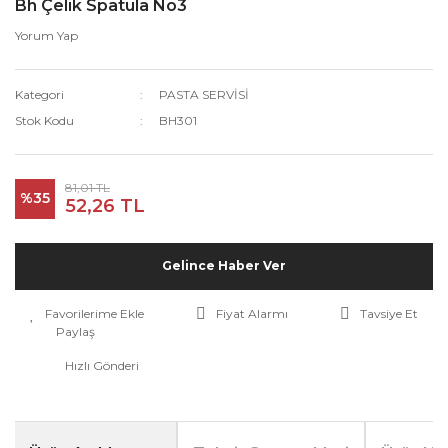
Bh Çelik Spatula No3
Yorum Yap
Kategori
PASTA SERVİSİ
Stok Kodu
BH301
81,01 TL
%35
52,26 TL
Gelince Haber Ver
Fiyat Alarmı
Tavsiye Et
Paylaş
Hızlı Gönderi