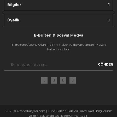
Bilgiler
Gönder
Üyelik
E-Bülten & Sosyal Medya
E-Bültene Abone Olun indirim, haber ve duyurulardan ilk sizin
haberiniz olsun
GÖNDER
2021 © ikramdunyasi.com | Tüm Hakları Saklıdır. Kredi kartı bilgileriniz
256Bit SSL sertifikası ile korunmaktadır.